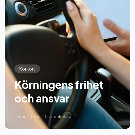
Körkort
Körningens frihet
och ansvar
05 juni 2025
·
Läs artikeln →